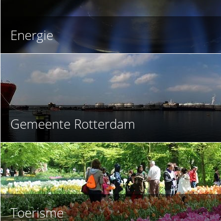
Dienstverlening
Energie
Contact
Overheidslinks
Inloggen
Gemeente Rotterdam
Toerisme