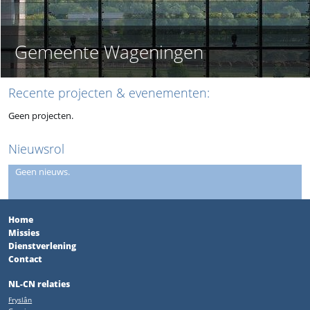
Gemeente Wageningen
Recente projecten & evenementen:
Geen projecten.
Nieuwsrol
een nieuws.
Home
Missies
Dienstverlening
Contact
NL-CN relaties
Fryslân