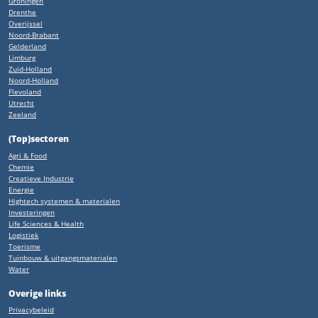
Groningen
Drenthe
Overijssel
Noord-Brabant
Gelderland
Limburg
Zuid-Holland
Noord-Holland
Flevoland
Utrecht
Zeeland
(Top)sectoren
Agri & Food
Chemie
Creatieve Industrie
Energie
Hightech systemen & materialen
Investeringen
Life Sciences & Health
Logistiek
Toerisme
Tuinbouw & uitgangsmaterialen
Water
Overige links
Privacybeleid