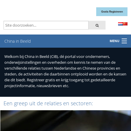
Gratis Registreren
China in Beeld
MENU
Welkom bij China in Beeld (CiB), dé portal voor ondernemers,
Home
onderwijsinstellingen en overheden om kennis te nemen van de
verschillende relaties tussen Nederlandse en Chinese provincies en
steden, de activiteiten die daarbinnen ontplooid worden en de kansen
NL-CN relaties
die dit biedt. Registreer gratis en krijg toegang tot gedetailleerde
projectinformatie, nieuwsbrieven etc.
(Top)sectoren
Een greep uit de relaties en sectoren:
Missies